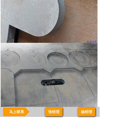
马上联系
张经理
-
杨经理
上一个：
6米剪板加工设备
下一个：
剪板加工