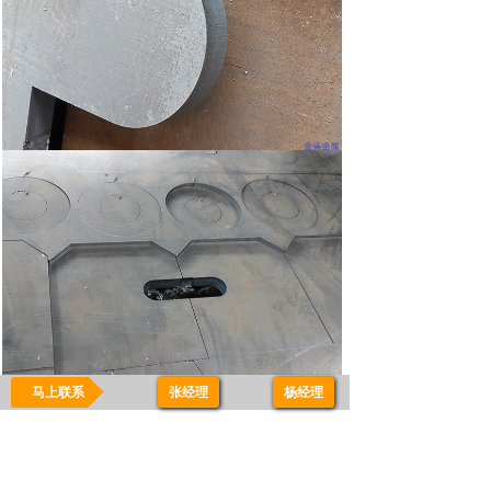
马上联系
张经理
-
杨经理
上一个：
6米剪板加工设备
下一个：
剪板加工