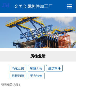
金美金属构件加工厂
历往业绩
高速公路
桥隧工程
建筑构件
堤坝河流
景点装饰
暂无相关记录！